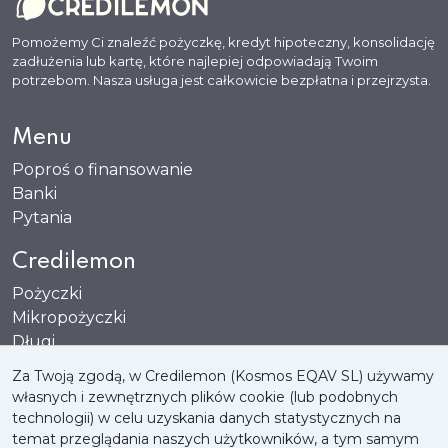
Pomożemy Ci znaleźć pożyczkę, kredyt hipoteczny, konsolidację
zadłużenia lub kartę, które najlepiej odpowiadają Twoim
potrzebom. Nasza usługa jest całkowicie bezpłatna i przejrzysta.
Menu
Poproś o finansowanie
Banki
Pytania
Credilemon
Pożyczki
Mikropożyczki
Długi
Karty
Za Twoją zgodą, w Credilemon (Kosmos EQAV SL) używamy
własnych i zewnętrznych plików cookie (lub podobnych
technologii) w celu uzyskania danych statystycznych na
temat przeglądania naszych użytkowników, a tym samym