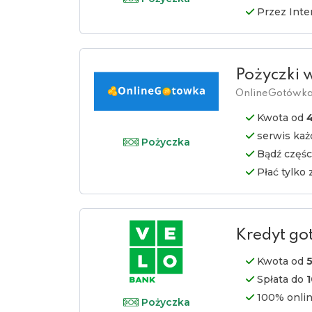
Przez Inte
Pożyczki
OnlineGotówk
Kwota od
serwis każ
Pożyczka
Bądź częśc
Płać tylko 
Kredyt g
Kwota od
5
Spłata do
1
100% onli
Pożyczka