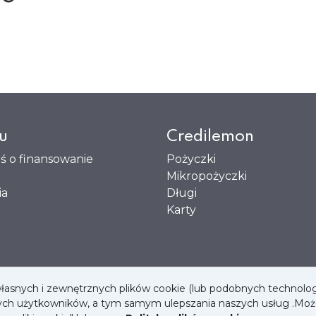
u
Credilemon
ś o finansowanie
Pożyczki
Mikropożyczki
ia
Długi
Karty
nych i zewnętrznych plików cookie (lub podobnych technologi
Nota prawna
zych użytkowników, a tym samym ulepszania naszych usług .Mo