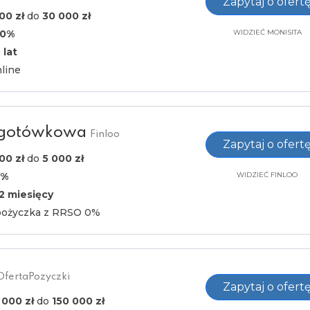
Zapytaj o ofert
00 zł
do
30 000 zł
30%
WIDZIEĆ MONISITA
 lat
line
 gotówkowa
Finloo
Zapytaj o ofert
00 zł
do
5 000 zł
0%
WIDZIEĆ FINLOO
2 miesięcy
pożyczka z RRSO 0%
OfertaPozyczki
Zapytaj o ofert
 000 zł
do
150 000 zł