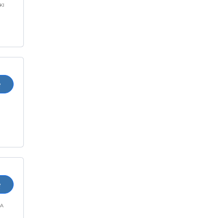
KI
ę
ę
KA