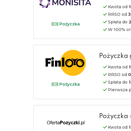
Kwota od
1
RRSO od
Spłata do
2
Pożyczka
W 100% on
Pożyczka
Kwota od
1
RRSO od
Spłata do
1
Pożyczka
Pierwsza 
Pożyczka
Kwota od
1