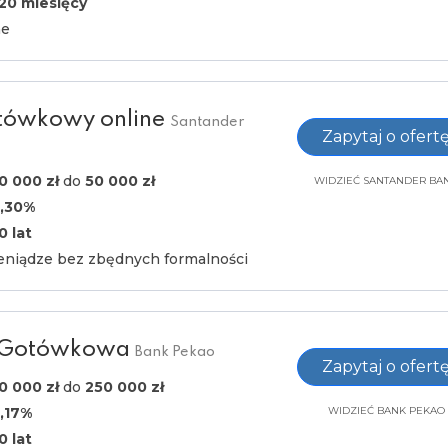
120 miesięcy
ne
tówkowy online
Santander
Zapytaj o ofert
0 000 zł
do
50 000 zł
WIDZIEĆ SANTANDER BA
,30%
0 lat
eniądze bez zbędnych formalności
 Gotówkowa
Bank Pekao
Zapytaj o ofert
0 000 zł
do
250 000 zł
,17%
WIDZIEĆ BANK PEKAO
0 lat