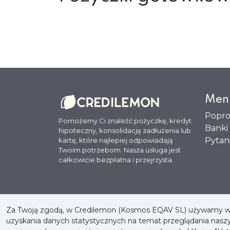
Men
Popro
Pomożemy Ci znaleźć pożyczkę, kredyt
Banki
hipoteczny, konsolidację zadłużenia lub
Pytan
kartę, które najlepiej odpowiadają
Twoim potrzebom. Nasza usługa jest
całkowicie bezpłatna i przejrzysta.
Za Twoją zgodą, w Credilemon (Kosmos EQAV SL) używamy włas
Polityka plików cookies
Polityka prywatności
uzyskania danych statystycznych na temat przeglądania nas