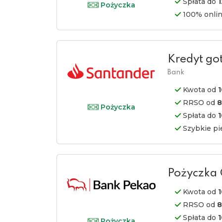
Spłata do
Pożyczka
100% onli
Kredyt go
Bank
Kwota od
1
RRSO od
8
Pożyczka
Spłata do
1
Szybkie pi
Pożyczka
Kwota od
1
RRSO od
8
Spłata do
1
Pożyczka