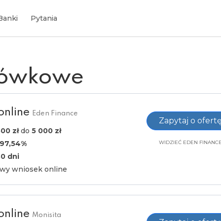
Banki
Pytania
tówkowe
online
Eden Finance
Zapytaj o ofert
00 zł
do
5 000 zł
97,54%
WIDZIEĆ EDEN FINANC
30 dni
atwy wniosek online
online
Monisita