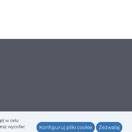
i) w celu
żesz wycofać
Konfiguruj pliki cookie
Zezwalaj