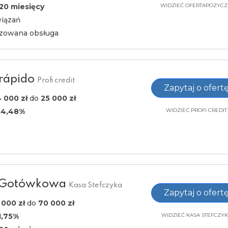
120 miesięcy
WIDZIEĆ OFERTAPOZYCZ
iązań
zowana obsługa
 rápido
Profi credit
Zapytaj o ofert
 000 zł
do
25 000 zł
44,48%
WIDZIEĆ PROFI CREDIT
 Gotówkowa
Kasa Stefczyka
Zapytaj o ofert
 000 zł
do
70 000 zł
1,75%
WIDZIEĆ KASA STEFCZY