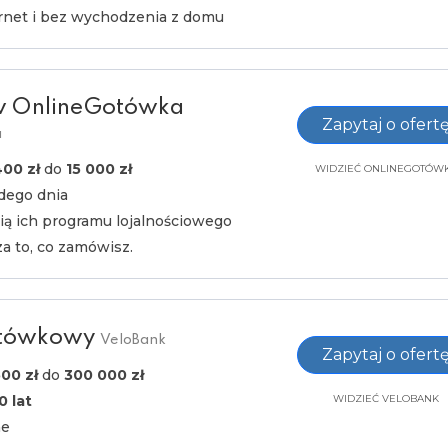
rnet i bez wychodzenia z domu
 w OnlineGotówka
Zapytaj o ofert
a
400 zł
do
15 000 zł
WIDZIEĆ ONLINEGOTÓW
dego dnia
ią ich programu lojalnościowego
za to, co zamówisz.
otówkowy
VeloBank
Zapytaj o ofert
00 zł
do
300 000 zł
0 lat
WIDZIEĆ VELOBANK
ne