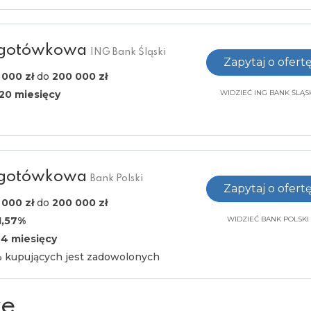
 gotówkowa
ING Bank Śląski
Zapytaj o ofert
 000 zł
do
200 000 zł
120 miesięcy
WIDZIEĆ ING BANK ŚLĄS
 gotówkowa
Bank Polski
Zapytaj o ofert
 000 zł
do
200 000 zł
1,57%
WIDZIEĆ BANK POLSKI
24 miesięcy
kupujących jest zadowolonych
we