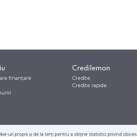
iu
Credilemon
tare finanțare
Credite
Credite rapide
uriri
 proprii și de la terți pentru a obține statistici privind obiceiu
 cookie-uri
Politica de confidențialitate
Notificare legală