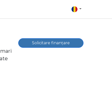
Solicitare finanțare
 mari
oate