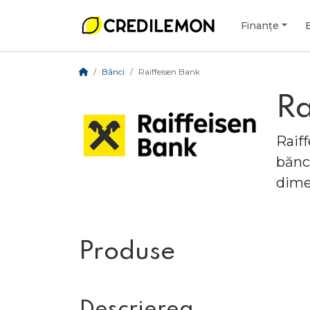
Finanțe
Bănci
Raiffeisen Bank
Ra
Raif
bănc
dime
Produse
Descrierea