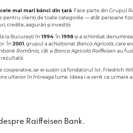
 cele mai mari bănci din țară
. Face parte din Grupul Rai
 pentru clienți de toate categoriile — atât persoane fizic
 credite, asigurări și investiții.
lă la București în
1994
. În
1998
și-a schimbat denumirea
or. În
2001
, grupul a achiziționat
Banca Agricolă
, care e
senbank România
, cât și
Banca Agricolă Raiffeisen
au fuzi
 rezultată.
cooperative, iar ei susțin că fondatorul lor, Friedrich Wil
ins ulterior în întreaga lume. Ideea i-a venit ca urmare a 
 despre Raiffeisen Bank.