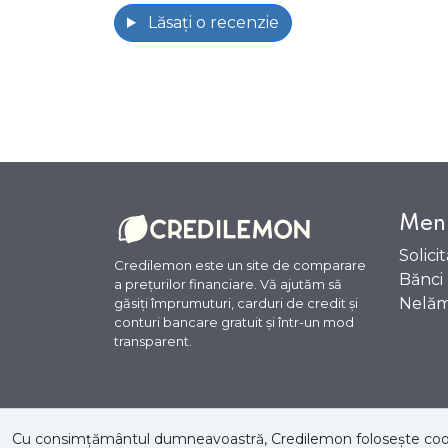
Lăsați o recenzie
Men
Solici
Credilemon este un site de comparare
Bănci
a prețurilor financiare. Vă ajutăm să
Nelăm
găsiți împrumuturi, carduri de credit și
conturi bancare gratuit și într-un mod
transparent.
Cu consimțământul dumneavoastră, Credilemon folosește cookie-uri
Despre noi
Întrebări frecvente
Politica de