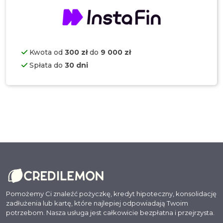
Kwota od
300 zł
do
9 000 zł
Spłata do
30 dni
Pomożemy Ci znaleźć pożyczkę, kredyt hipoteczny, konsolidację
zadłużenia lub kartę, które najlepiej odpowiadają Twoim
potrzebom. Nasza usługa jest całkowicie bezpłatna i przejrzysta.