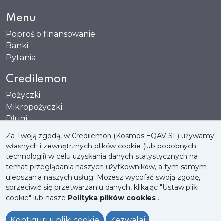
Menu
Poproś o finansowanie
Banki
Pytania
Credilemon
Pożyczki
Mikropożyczki
Długi
Karty
Za Twoją zgodą, w Credilemon (Kosmos EQAV SL) używamy
własnych i zewnętrznych plików cookie (lub podobnych
technologii) w celu uzyskania danych statystycznych na
temat przeglądania naszych użytkowników, a tym samym
ulepszania naszych usług .Możesz wycofać swoją zgodę,
Polityka plików cookies
Polityka prywatności
sprzeciwić się przetwarzaniu danych, klikając "Ustaw pliki
cookie" lub nasze
Polityka plików cookies
.
Nota prawna
Konfiguruj pliki cookie
Zezwalaj