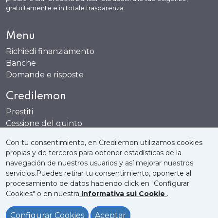
gratuitamente e in totale trasparenza.
Menu
Richiedi finanziamento
Banche
Domande e risposte
Credilemon
Prestiti
Cessione del quinto
Carte
Con tu consentimiento, en Credilemon utilizamos cookies
Conti bancari
propias y de terceros para obtener estadísticas de la
navegación de nuestros usuarios y así mejorar nuestros
servicios.Puedes retirar tu consentimiento, oponerte al
procesamiento de datos haciendo click en "Configurar
Cookies" o en nuestra
Informativa sui Cookie
.
Informativa sui Cookie
Privacy
Note Legali
Configurar Cookies
Aceptar