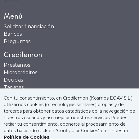
Menú
Solicitar financiación
Bancos
Preguntas
Credilemon
Préstamos
Microcréditos
Deudas
Tarjetas
Cuentas
Con tu consentimiento, en Credilemon (Kosmos EQAV S.L.)
utilizamos cookies (o tecnologías similares) propias y de
terceros para obtener datos estadísticos de la navegación de
nuestros usuarios y así mejorar nuestros servicios.Puedes
retirar tu consentimiento, oponerte al procesamiento de
Quienes somos
Política de Cookies
datos haciendo click en "Configurar Cookies" o en nuestra
Política de Cookies
.