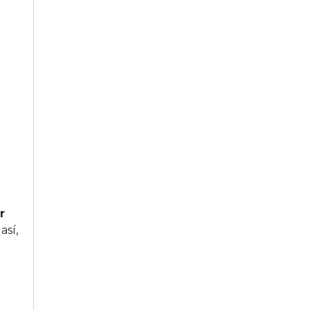
r
así,