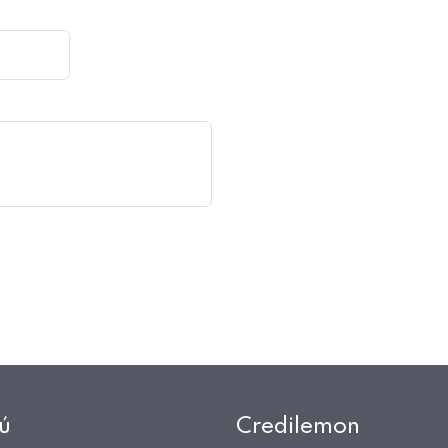
ú
Credilemon