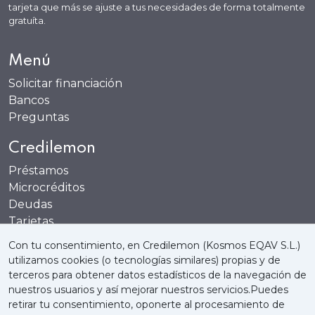
tarjeta que más se ajuste a tus necesidades de forma totalmente
gratuíta.
Menú
Solicitar financiación
Bancos
Preguntas
Credilemon
Préstamos
Microcréditos
Deudas
Tarjetas
Cuentas
Con tu consentimiento, en Credilemon (Kosmos EQAV S.L.)
utilizamos cookies (o tecnologías similares) propias y de
terceros para obtener datos estadísticos de la navegación de
nuestros usuarios y así mejorar nuestros servicios.Puedes
retirar tu consentimiento, oponerte al procesamiento de
Quienes somos
Política de Cookies