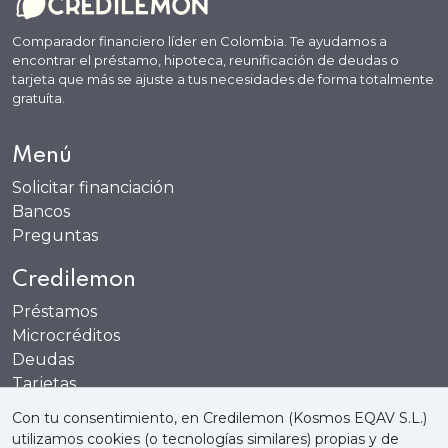
Comparador financiero líder en Colombia. Te ayudamos a
encontrar el préstamo, hipoteca, reunificación de deudas o
tarjeta que más se ajuste a tus necesidades de forma totalmente
gratuíta.
Menú
Solicitar financiación
Bancos
Preguntas
Credilemon
Préstamos
Microcréditos
Deudas
Tarjetas
Cuentas
Con tu consentimiento, en Credilemon (Kosmos EQAV S.L.)
utilizamos cookies (o tecnologías similares) propias y de