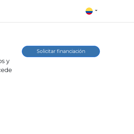
Solicitar financiación
os y
ccede