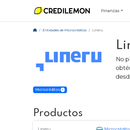
Finanzas
Entidades de Microcréditos
Lineru
Li
No p
obté
desd
Microcréditos
1
Productos
Lineru
Microcrédito