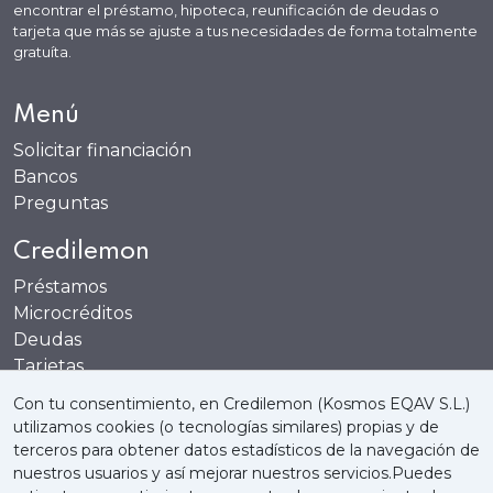
encontrar el préstamo, hipoteca, reunificación de deudas o
tarjeta que más se ajuste a tus necesidades de forma totalmente
gratuíta.
Menú
Solicitar financiación
Bancos
Preguntas
Credilemon
Préstamos
Microcréditos
Deudas
Tarjetas
Cuentas
Con tu consentimiento, en Credilemon (Kosmos EQAV S.L.)
utilizamos cookies (o tecnologías similares) propias y de
terceros para obtener datos estadísticos de la navegación de
nuestros usuarios y así mejorar nuestros servicios.Puedes