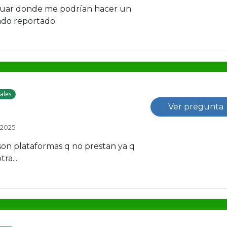
guar donde me podrían hacer un
ndo reportado
ales
Ver pregunta
 2025
son plataformas q no prestan ya q
ra...