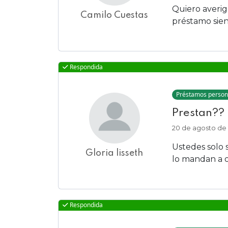
Quiero averi
Camilo Cuestas
préstamo sie
Respondida
Préstamos person
Prestan??
20 de agosto de
Ustedes solo 
Gloria lisseth
lo mandan a ot
Respondida