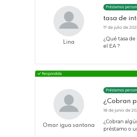
Préstamos person
tasa de in
17 de julio de 202
¿Qué tasa de
Lina
el EA ?
Respondida
Préstamos person
¿Cobran p
18 de junio de 20
¿Cobran algú
Omar igua santana
préstamo o un