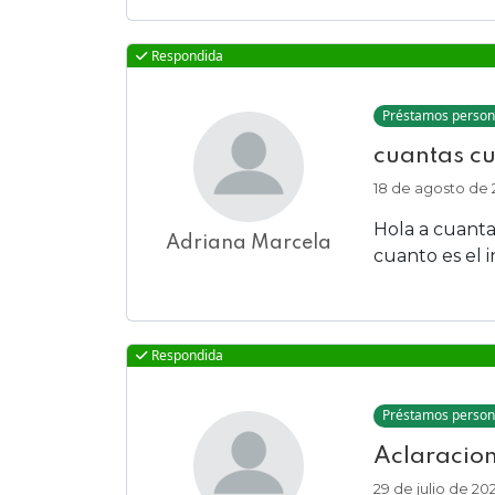
Respondida
Préstamos person
cuantas cu
18 de agosto de 
Hola a cuanta
Adriana Marcela
cuanto es el i
Respondida
Préstamos person
Aclaracion
29 de julio de 20