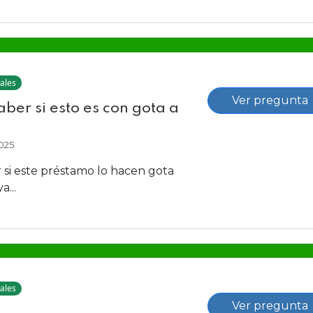
ales
Ver pregunta
aber si esto es con gota a
025
r si este préstamo lo hacen gota
a...
ales
Ver pregunta