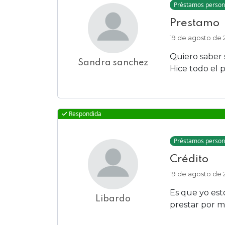
Préstamos person
Prestamo
19 de agosto de 
Quiero saber
Sandra sanchez
Hice todo el p
Respondida
Préstamos person
Crédito
19 de agosto de 
Es que yo est
Libardo
prestar por mi 