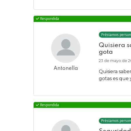
Respondida
Préstamos person
Quisiera s
gota
23 de mayo de 2
Antonella
Quisiera sabe
gotas es que y
Respondida
Préstamos person