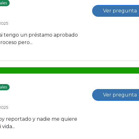
ales
Ver pregunta
2025
 si tengo un préstamo aprobado
roceso pero...
ales
Ver pregunta
2025
oy reportado y nadie me quiere
vida...