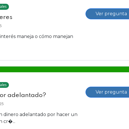
ales
Ver pregunta
teres
5
 interés maneja o cómo manejan
ales
Ver pregunta
or adelantado?
25
n dinero adelantado por hacer un
 cr�...