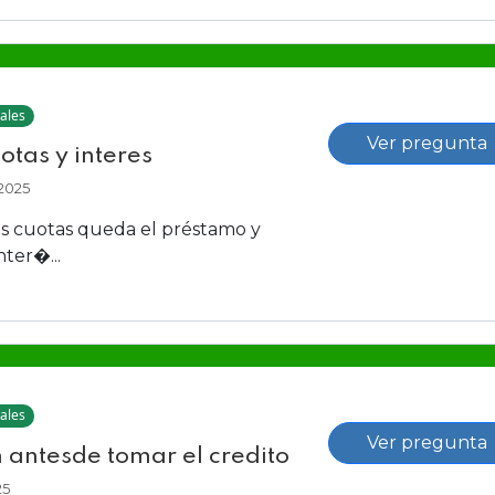
ales
Ver pregunta
otas y interes
2025
s cuotas queda el préstamo y
nter�...
ales
Ver pregunta
 antesde tomar el credito
25