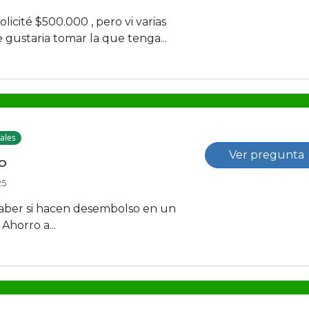
olicité $500.000 , pero vi varias
 gustaria tomar la que tenga...
ales
Ver pregunta
o
25
saber si hacen desembolso en un
horro a...