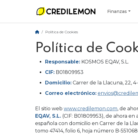
Finanzas
Política de Cookies
Política de Cook
Responsable:
KOSMOS EQAV, S.L.
CIF:
B01809953
Domicilio:
Carrer de la Llacuna, 22, 
Correo electrónico:
envios@credil
El sitio web
www.credilemon.com
, de aho
EQAV, S.L.
(CIF: B01809953), de ahora en
española con domicilio en Carrer de la Lla
tomo 47414, folio 6, hoja número B-551068 