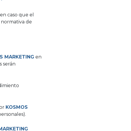
en caso que el
 normativa de
S MARKETING
en
s serán
dimiento
por
KOSMOS
personales).
MARKETING