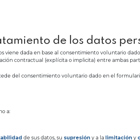
atamiento de los datos per
tos viene dada en base al consentimiento voluntario dado 
ación contractual (explícita o implicita) entre ambas part
rocede del consentimiento voluntario dado en el formulari
o a:
tabilidad
de sus datos, su
supresión
y a la
limitación
y