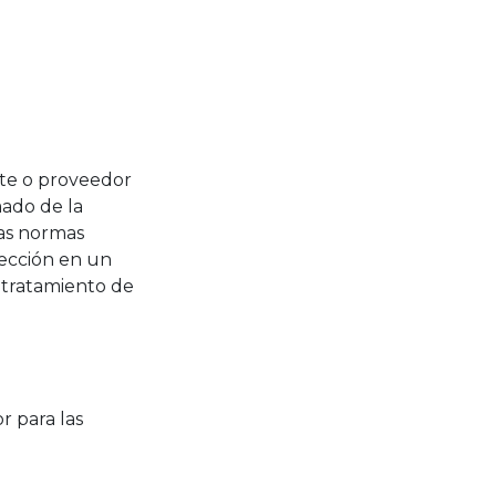
ente o proveedor
mado de la
las normas
lección en un
l tratamiento de
r para las