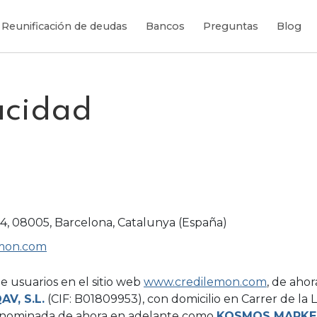
Reunificación de deudas
Bancos
Preguntas
Blog
vacidad
4-4, 08005, Barcelona, Catalunya (España)
emon.com
e usuarios en el sitio web
www.credilemon.com
, de aho
V, S.L.
(CIF: B01809953), con domicilio en Carrer de la L
denominada de ahora en adelante como
KOSMOS MARKE