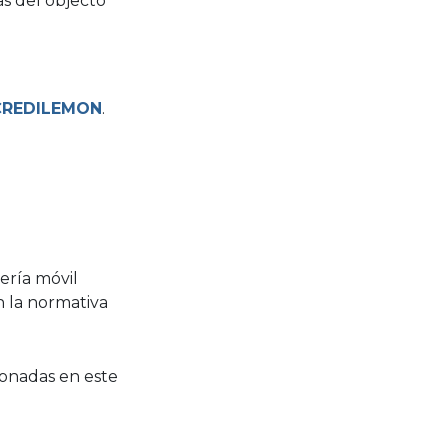
as del objecto
CREDILEMON
.
ería móvil
n la normativa
ionadas en este