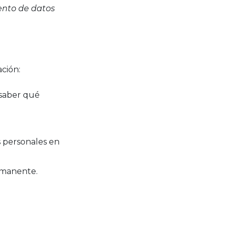
ento de datos
ación:
 saber qué
s personales en
rmanente.