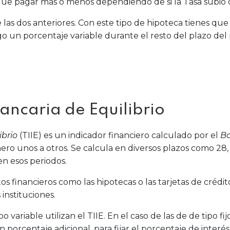
que pagar más o menos dependiendo de si la Tasa subió o
 las dos anteriores. Con este tipo de hipoteca tienes que
o un porcentaje variable durante el resto del plazo del
bancaria de Equilibrio
ibrio
(TIIE) es un indicador financiero calculado por el
Ba
ero unos a otros. Se calcula en diversos plazos como 28,
en esos periodos.
os financieros como las hipotecas o las tarjetas de crédit
instituciones.
o variable utilizan el TIIE. En el caso de las de de tipo fi
orcentaje adicional, para fijar el porcentaje de interés