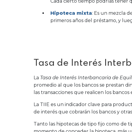
Cada cierto tiempo podrías tener 
Hipoteca mixta
: Es un mezcla de
primeros años del préstamo, y lueg
Tasa de Interés Inter
La
Tasa de Interés Interbancaria de Equil
promedio al que los bancos se prestan din
las transacciones que realicen los bancos 
La TIIE es un indicador clave para product
de interés que cobrarán los bancos y otras 
Tanto las hipotecas de tipo fijo como de tip
momento de conceder la hipoteca, más un p