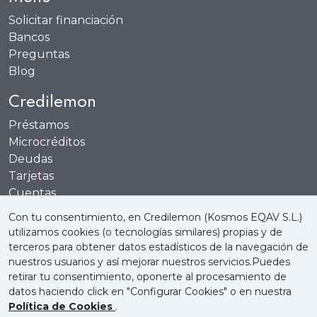
Solicitar financiación
Bancos
Preguntas
Blog
Credilemon
Préstamos
Microcréditos
Deudas
Tarjetas
Cuentas
Recompensas
Con tu consentimiento, en Credilemon (Kosmos EQAV S.L.)
utilizamos cookies (o tecnologías similares) propias y de
terceros para obtener datos estadísticos de la navegación de
nuestros usuarios y así mejorar nuestros servicios.Puedes
retirar tu consentimiento, oponerte al procesamiento de
Quienes somos
Política de Cookies
datos haciendo click en "Configurar Cookies" o en nuestra
Política de Cookies
.
Política de Privacidad
Aviso Legal