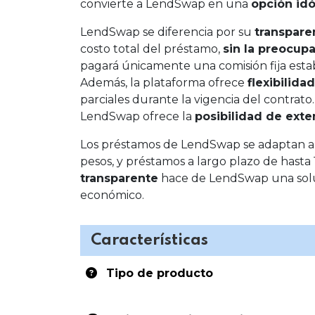
convierte a LendSwap en una
opción idó
LendSwap se diferencia por su
transpare
costo total del préstamo,
sin la preocup
pagará únicamente una comisión fija establ
Además, la plataforma ofrece
flexibilida
parciales durante la vigencia del contrato
LendSwap ofrece la
posibilidad de exte
Los préstamos de LendSwap se adaptan a d
pesos, y préstamos a largo plazo de hasta
transparente
hace de LendSwap una soluc
económico.
Características
Tipo de producto