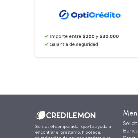
Importe entre
$200
y
$30.000
Garantia de seguridad
Men
Solici
Somos el comparador que te ayuda a
Banco
encontrar el préstamo, hipoteca,
reunificación de deudas o tarjeta que