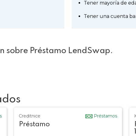
Tener mayoría de ed
Tener una cuenta ba
ón sobre Préstamo LendSwap.
ados
s
Creditnice
Préstamos
Préstamo