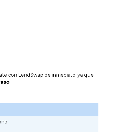
ícate con LendSwap de inmediato, ya que
caso
ano