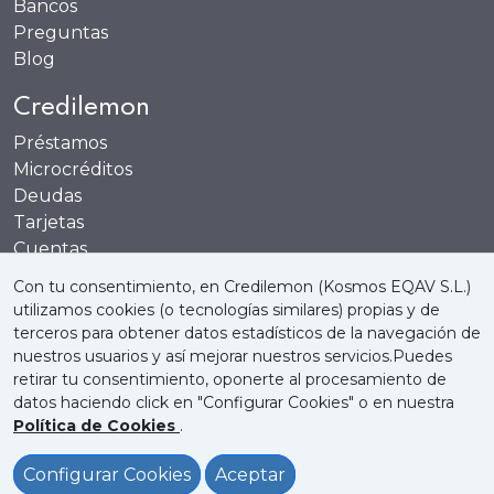
Bancos
Preguntas
Blog
Credilemon
Préstamos
Microcréditos
Deudas
Tarjetas
Cuentas
Recompensas
Con tu consentimiento, en Credilemon (Kosmos EQAV S.L.)
utilizamos cookies (o tecnologías similares) propias y de
terceros para obtener datos estadísticos de la navegación de
nuestros usuarios y así mejorar nuestros servicios.Puedes
retirar tu consentimiento, oponerte al procesamiento de
Quienes somos
Política de Cookies
datos haciendo click en "Configurar Cookies" o en nuestra
Política de Cookies
.
Política de Privacidad
Aviso Legal
Configurar Cookies
Aceptar