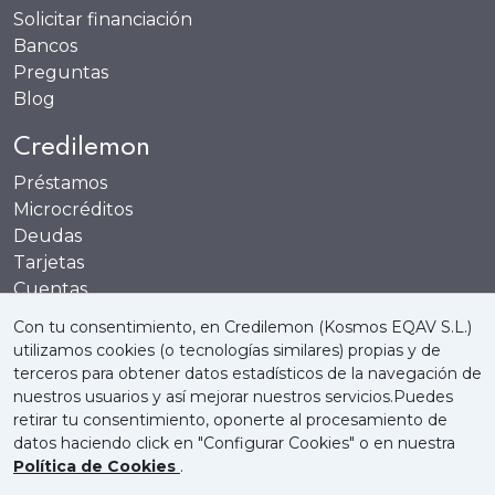
Solicitar financiación
Bancos
Preguntas
Blog
Credilemon
Préstamos
Microcréditos
Deudas
Tarjetas
Cuentas
Recompensas
Con tu consentimiento, en Credilemon (Kosmos EQAV S.L.)
utilizamos cookies (o tecnologías similares) propias y de
terceros para obtener datos estadísticos de la navegación de
nuestros usuarios y así mejorar nuestros servicios.Puedes
retirar tu consentimiento, oponerte al procesamiento de
Quienes somos
Política de Cookies
datos haciendo click en "Configurar Cookies" o en nuestra
Política de Cookies
.
Política de Privacidad
Aviso Legal