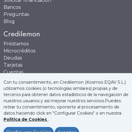
Solicitar financiación
Bancos
Preguntas
Blog
Credilemon
Préstamos
Microcréditos
Deudas
Tarjetas
Cuentas
Recompensas
Con tu consentimiento, en Credilemon (Kosmos EQAV S.L.)
utilizamos cookies (o tecnologías similares) propias y de
terceros para obtener datos estadísticos de la navegación de
nuestros usuarios y así mejorar nuestros servicios.Puedes
retirar tu consentimiento, oponerte al procesamiento de
Quienes somos
Política de Cookies
datos haciendo click en "Configurar Cookies" o en nuestra
Política de Cookies
.
Política de Privacidad
Aviso Legal