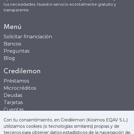
tus necesidades. Nuestro servicio es totalmente gratuito y
transparente.
Menú
Solicitar financiación
Bancos
Preguntas
Blog
Credilemon
Préstamos
Microcréditos
Deudas
Tarjetas
Cuentas
Recompensas
Con tu consentimiento, en Credilemon (Kosmos EQAV S.L.)
utilizamos cookies (o tecnologías similares) propias y de
terceros para obtener datos estadísticos de la navegación de