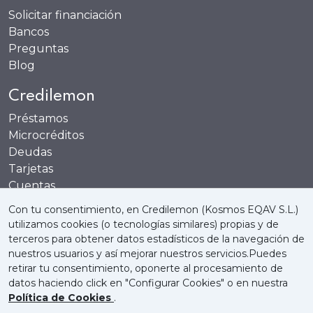
Solicitar financiación
Bancos
Preguntas
Blog
Credilemon
Préstamos
Microcréditos
Deudas
Tarjetas
Cuentas
Recompensas
Con tu consentimiento, en Credilemon (Kosmos EQAV S.L.)
utilizamos cookies (o tecnologías similares) propias y de
terceros para obtener datos estadísticos de la navegación de
nuestros usuarios y así mejorar nuestros servicios.Puedes
retirar tu consentimiento, oponerte al procesamiento de
Quienes somos
Política de Cookies
datos haciendo click en "Configurar Cookies" o en nuestra
Política de Cookies
.
Política de Privacidad
Aviso Legal