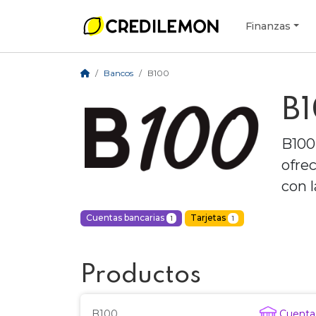
Finanzas
Bancos
B100
B
B100
ofre
con 
Cuentas bancarias
Tarjetas
1
1
Productos
B100
Cuenta