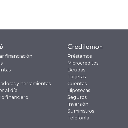
ú
Credilemon
tar financiación
Préstamos
s
Microcréditos
ntas
Deudas
Tarjetas
ladoras y herramientas
Cuentas
r al día
Hipotecas
io financiero
Seguros
Inversión
Suministros
Telefonía