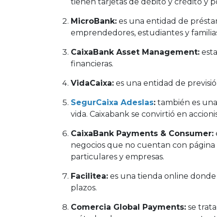
tienen tarjetas de débito y crédito y 
MicroBank:
es una entidad de présta
emprendedores, estudiantes y familias
CaixaBank Asset Management:
esta
financieras.
VidaCaixa:
es una entidad de previsi
SegurCaixa Adeslas
:
también es una 
vida. Caixabank se convirtió en accioni
CaixaBank Payments & Consumer:
negocios que no cuentan con página w
particulares y empresas.
Facilitea:
es una tienda online donde 
plazos.
Comercia Global Payments:
se trat