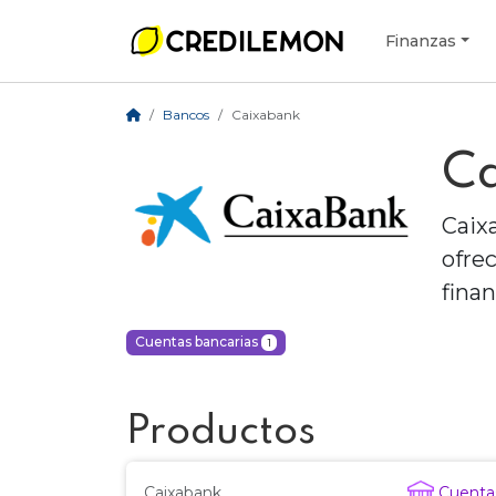
Finanzas
Bancos
Caixabank
C
Caix
ofre
finan
Cuentas bancarias
1
Productos
Caixabank
Cuenta