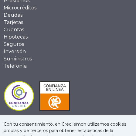
Préstamos
Microcréditos
Deudas
Tarjetas
Cuentas
Hipotecas
Seguros
Inversión
Suministros
Telefonía
Con tu consentimiento, en Credilemon utilizamos cookies
propias y de terceros para obtener estadísticas de la
Quienes somos
Criterios editoriales