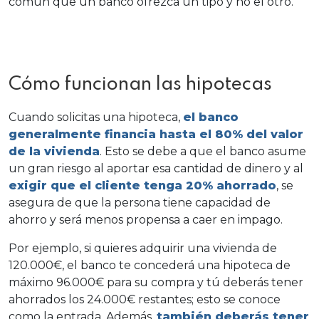
común que un banco ofrezca un tipo y no el otro.
Cómo funcionan las hipotecas
Cuando solicitas una hipoteca,
el banco
generalmente financia hasta el 80% del valor
de la vivienda
. Esto se debe a que el banco asume
un gran
riesgo
al aportar esa cantidad de dinero y al
exigir que el cliente tenga 20% ahorrado
, se
asegura de que la persona tiene capacidad de
ahorro
y será menos propensa a caer en
impago
.
Por ejemplo, si quieres adquirir una vivienda de
120.000€, el banco te concederá una hipoteca de
máximo 96.000€ para su compra y tú deberás tener
ahorrados los 24.000€ restantes; esto se conoce
como la entrada. Además,
también deberás tener